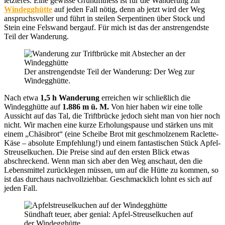
letzteres. Eine gewisse Grundfitness ist für die Wanderung zur
Windegghütte
auf jeden Fall nötig, denn ab jetzt wird der Weg
anspruchsvoller und führt in steilen Serpentinen über Stock und
Stein eine Felswand bergauf. Für mich ist das der anstrengendste
Teil der Wanderung.
Der anstrengendste Teil der Wanderung: Der Weg zur
Windegghütte.
Nach etwa
1,5 h Wanderung
erreichen wir schließlich die
Windegghütte auf
1.886 m ü. M.
Von hier haben wir eine tolle
Aussicht auf das Tal, die Triftbrücke jedoch sieht man von hier noch
nicht. Wir machen eine kurze Erholungspause und stärken uns mit
einem „Chäsibrot“ (eine Scheibe Brot mit geschmolzenem Raclette-
Käse – absolute Empfehlung!) und einem fantastischen Stück Apfel-
Streuselkuchen. Die Preise sind auf den ersten Blick etwas
abschreckend. Wenn man sich aber den Weg anschaut, den die
Lebensmittel zurücklegen müssen, um auf die Hütte zu kommen, so
ist das durchaus nachvollziehbar. Geschmacklich lohnt es sich auf
jeden Fall.
Sündhaft teuer, aber genial: Apfel-Streuselkuchen auf
der Windegghütte.