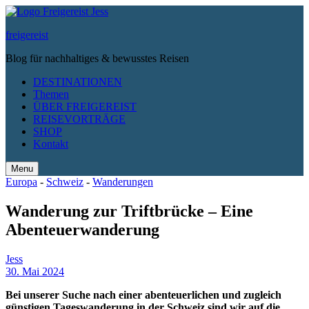
freigereist
Blog für nachhaltiges & bewusstes Reisen
DESTINATIONEN
Themen
ÜBER FREIGEREIST
REISEVORTRÄGE
SHOP
Kontakt
Menu
Search
Europa
-
Schweiz
-
Wanderungen
Wanderung zur Triftbrücke – Eine
Abenteuerwanderung
Jess
30. Mai 2024
Bei unserer Suche nach einer abenteuerlichen und zugleich
günstigen Tageswanderung in der Schweiz sind wir auf die