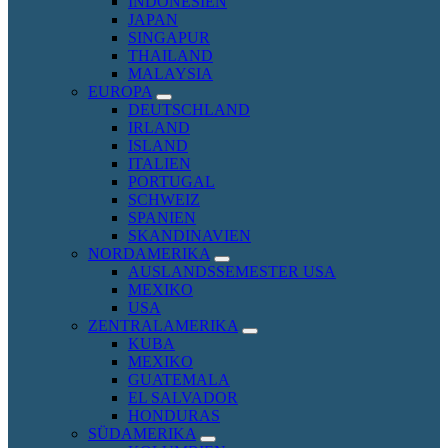
INDONESIEN
menu
JAPAN
SINGAPUR
THAILAND
MALAYSIA
EUROPA
expand
DEUTSCHLAND
child
IRLAND
menu
ISLAND
ITALIEN
PORTUGAL
SCHWEIZ
SPANIEN
SKANDINAVIEN
NORDAMERIKA
expand
AUSLANDSSEMESTER USA
child
MEXIKO
menu
USA
ZENTRALAMERIKA
expand
KUBA
child
MEXIKO
menu
GUATEMALA
EL SALVADOR
HONDURAS
SÜDAMERIKA
expand