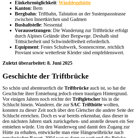
Einkehrmöglichkeit
:
Winddegghütte
Kanton
: Bern
Bergbahn
: Triftbahn, Talstation an der Sustenpassstrasse
zwischen Innertkirchen und Gadmen
Bushaltstelle
: Nessental
Voraussetzungen
: Die Wanderung zur Triftbrücke erfolgt
durch Alpines Gelände über Bergwege. Deshalb sind
Trittsicherheit und Schwindelfreiheit erforderlich.
Equipment
: Festes Schuhwerk, Sonnencreme, reichlich
Proviant sowie wetterfeste Kleider sind empfehlenswert.
Zuletzt überarbeitet: 8. Juni 2025
Geschichte der Triftbrücke
So schön und abenteuerlich die
Triftbrücke
auch ist, so hat die
Geschichte ihrer Entstehung jedoch einen traurigen Hintergrund.
Vor einigen Jahren noch reichte der
Triftgletscher
bis in die
Schlucht hinein. Wanderer, die zur
SAC Trifthütte
wollten,
konnten zu dieser Zeit noch über den Gletscher die andere Seite der
Schlucht erreichen. Doch es war bereits erkennbar, dass dieser in
den nächsten Jahren stark zurückgehen- und anstelle dessen ein See
entstehen würde. Um den Wanderweg und damit den Zugang zur
Hütte zu erhalten, entwickelte man eine Hängeseilbrücke nach
nepalesischer Bauart. 2004 war es dann so weit und die Brücke