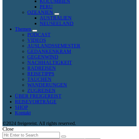
KOLUMBIEN
child
PERU
menu
OZEANIEN
expand
AUSTRALIEN
child
NEUSEELAND
menu
Themen
expand
PODCAST
child
VIDEOS
menu
AUSLANDSSEMESTER
GEDANKENKRAM
GEGENWIND
NACHHALTIGKEIT
RADREISEN
REISETIPPS
TAUCHEN
WANDERUNGEN
ZUGREISEN
ÜBER FREIGEREIST
REISEVORTRÄGE
SHOP
Kontakt
©2024 freigereist. All rights reserved.
Close
Search
Search