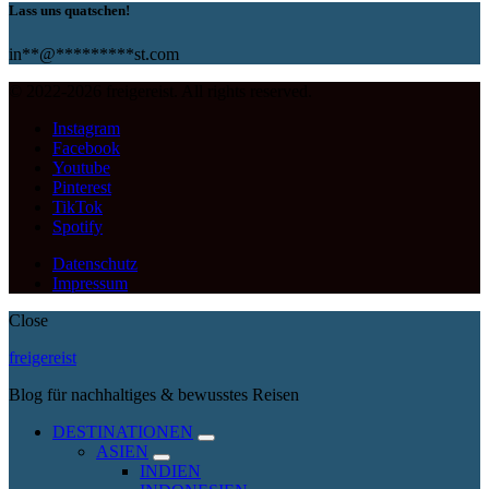
Lass uns quatschen!
in
**
@
*********
st.com
© 2022-2026 freigereist. All rights reserved.
Instagram
Facebook
Youtube
Pinterest
TikTok
Spotify
Datenschutz
Impressum
Close
freigereist
Blog für nachhaltiges & bewusstes Reisen
DESTINATIONEN
expand
ASIEN
child
expand
INDIEN
menu
child