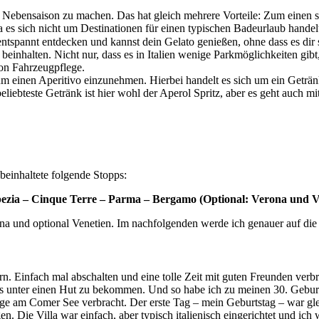
 Nebensaison zu machen. Das hat gleich mehrere Vorteile: Zum einen sin
es sich nicht um Destinationen für einen typischen Badeurlaub handelt
ntspannt entdecken und kannst dein Gelato genießen, ohne dass es dir so
beinhalten. Nicht nur, dass es in Italien wenige Parkmöglichkeiten gibt
von Fahrzeugpflege.
um einen Aperitivo einzunehmen. Hierbei handelt es sich um ein Geträ
ebteste Getränk ist hier wohl der Aperol Spritz, aber es geht auch mi
beinhaltete folgende Stopps:
pezia – Cinque Terre – Parma – Bergamo (Optional: Verona und V
 und optional Venetien. Im nachfolgenden werde ich genauer auf die 
ern. Einfach mal abschalten und eine tolle Zeit mit guten Freunden verb
les unter einen Hut zu bekommen. Und so habe ich zu meinen 30. Gebur
ge am Comer See verbracht. Der erste Tag – mein Geburtstag – war gle
 Die Villa war einfach, aber typisch italienisch eingerichtet und ich 