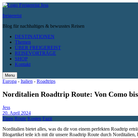
freigereist
Blog für nachhaltiges & bewusstes Reisen
DESTINATIONEN
Themen
ÜBER FREIGEREIST
REISEVORTRÄGE
SHOP
Kontakt
Menu
Search
Europa
-
Italien
-
Roadtrips
Norditalien Roadtrip Route: Von Como bi
Jess
20. April 2024
Tipps
Route
Kosten
Fazit
Norditalien bietet alles, was du dir von einem perfekten Roadtrip ert
Blogartikel teile ich mit dir unsere Roadtrip Route durch Norditalie