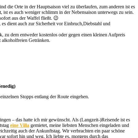
d die Orte in der Hauptsaison viel zu überlaufen, zum anderen ist es
, ist es auch weniger schlimm in der Nebensaison unterwegs zu sein.
fort aus der Waffel fließt. 😉
, es dient auch zur Sicherheit vor Einbruch,Diebstahl und
nk, zu dem entweder kostenlos oder gegen einen kleinen Aufpreis
t alkoholfreien Getränken.
enedig)
einzelnen Stopps entlang der Route eingehen.
ringen – das hatte ich mir gewünscht. Als (Langzeit-)Reisende ist es
tstag
eine Villa
gemietet, meine liebsten Menschen eingeladen und
ichzeitig auch der Ankunftstag. Wir verbrachten ein paar schöne
war sofort hin und weg. Ich liebte es, morgens durch das