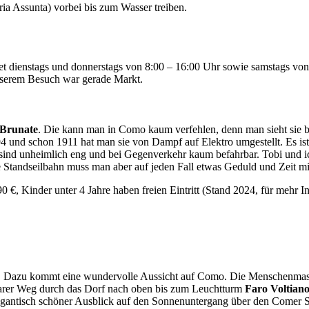
ria Assunta) vorbei bis zum Wasser treiben.
t dienstags und donnerstags von 8:00 – 16:00 Uhr sowie samstags von
 unserem Besuch war gerade Markt.
Brunate
. Die kann man in Como kaum verfehlen, denn man sieht sie be
1894 und schon 1911 hat man sie von Dampf auf Elektro umgestellt. Es 
n sind unheimlich eng und bei Gegenverkehr kaum befahrbar. Tobi und 
e Standseilbahn muss man aber auf jeden Fall etwas Geduld und Zeit mi
 €, Kinder unter 4 Jahre haben freien Eintritt (Stand 2024, für mehr 
. Dazu kommt eine wundervolle Aussicht auf Como. Die Menschenmassen
hbarer Weg durch das Dorf nach oben bis zum Leuchtturm
Faro Voltian
antisch schöner Ausblick auf den Sonnenuntergang über den Comer See