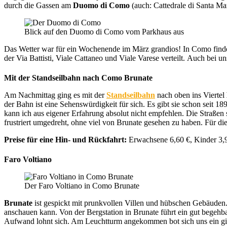
durch die Gassen am
Duomo di Como
(auch: Cattedrale di Santa Ma
Blick auf den Duomo di Como vom Parkhaus aus
Das Wetter war für ein Wochenende im März grandios! In Como finde
der Via Battisti, Viale Cattaneo und Viale Varese verteilt. Auch bei
Mit der Standseilbahn nach Como Brunate
Am Nachmittag ging es mit der
Standseilbahn
nach oben ins Viertel
der Bahn ist eine Sehenswürdigkeit für sich. Es gibt sie schon seit 
kann ich aus eigener Erfahrung absolut nicht empfehlen. Die Straße
frustriert umgedreht, ohne viel von Brunate gesehen zu haben. Für di
Preise für eine Hin- und Rückfahrt:
Erwachsene 6,60 €, Kinder 3,90
Faro Voltiano
Der Faro Voltiano in Como Brunate
Brunate
ist gespickt mit prunkvollen Villen und hübschen Gebäuden
anschauen kann. Von der Bergstation in Brunate führt ein gut bege
Aufwand lohnt sich. Am Leuchtturm angekommen bot sich uns ein gig