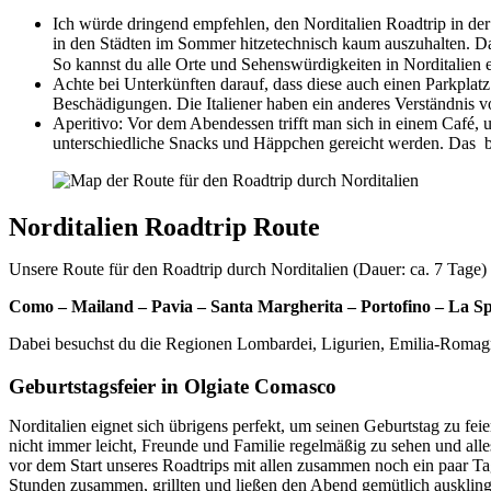
Ich würde dringend empfehlen, den Norditalien Roadtrip in der
in den Städten im Sommer hitzetechnisch kaum auszuhalten. Da 
So kannst du alle Orte und Sehenswürdigkeiten in Norditalien e
Achte bei Unterkünften darauf, dass diese auch einen Parkplatz 
Beschädigungen. Die Italiener haben ein anderes Verständnis 
Aperitivo: Vor dem Abendessen trifft man sich in einem Café, 
unterschiedliche Snacks und Häppchen gereicht werden. Das beli
Norditalien Roadtrip Route
Unsere Route für den Roadtrip durch Norditalien (Dauer: ca. 7 Tage) 
Como – Mailand – Pavia – Santa Margherita – Portofino – La S
Dabei besuchst du die Regionen Lombardei, Ligurien, Emilia-Romagna
Geburtstagsfeier in Olgiate Comasco
Norditalien eignet sich übrigens perfekt, um seinen Geburtstag zu fei
nicht immer leicht, Freunde und Familie regelmäßig zu sehen und al
vor dem Start unseres Roadtrips mit allen zusammen noch ein paar Ta
Stunden zusammen, grillten und ließen den Abend gemütlich ausklingen.