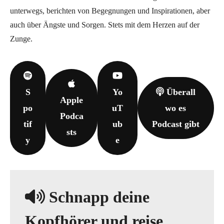
unterwegs, berichten von Begegnungen und Inspirationen, aber
auch über Ängste und Sorgen. Stets mit dem Herzen auf der
Zunge.
S
Yo
Überall
Apple
po
uT
wo es
Podca
tif
ub
Podcast gibt
sts
y
e
Schnapp deine
Kopfhörer und reise