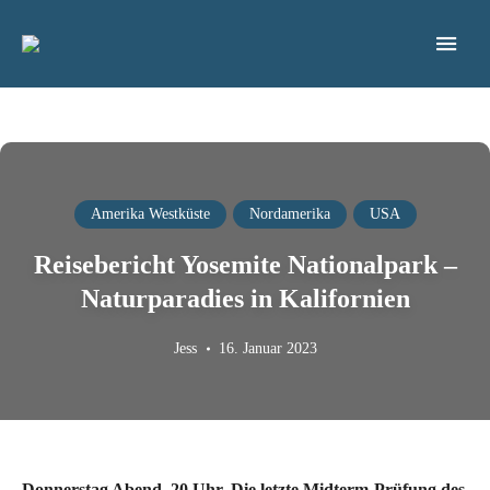
Blog für nachhaltiges & bewusstes Reisen
FREIGEREIST
Amerika Westküste
Nordamerika
USA
Reisebericht Yosemite Nationalpark –
Naturparadies in Kalifornien
Jess
16. Januar 2023
Donnerstag Abend, 20 Uhr. Die letzte Midterm-Prüfung des