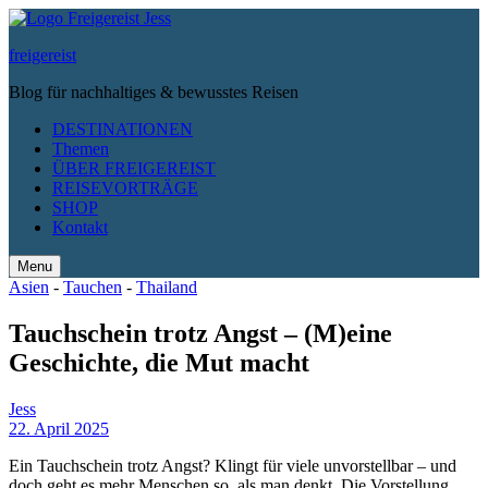
freigereist
Blog für nachhaltiges & bewusstes Reisen
DESTINATIONEN
Themen
ÜBER FREIGEREIST
REISEVORTRÄGE
SHOP
Kontakt
Menu
Search
Asien
-
Tauchen
-
Thailand
Tauchschein trotz Angst – (M)eine
Geschichte, die Mut macht
Jess
22. April 2025
Ein Tauchschein trotz Angst? Klingt für viele unvorstellbar – und
doch geht es mehr Menschen so, als man denkt. Die Vorstellung,