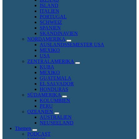
menu
ISLAND
ITALIEN
PORTUGAL
SCHWEIZ
SPANIEN
SKANDINAVIEN
NORDAMERIKA
expand
AUSLANDSSEMESTER USA
child
MEXIKO
menu
USA
ZENTRALAMERIKA
expand
KUBA
child
MEXIKO
menu
GUATEMALA
EL SALVADOR
HONDURAS
SÜDAMERIKA
expand
KOLUMBIEN
child
PERU
menu
OZEANIEN
expand
AUSTRALIEN
child
NEUSEELAND
menu
Themen
expand
PODCAST
child