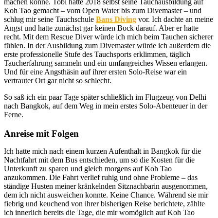
machen könne. Tobi hatte 2018 selbst seine Tauchausbildung auf
Koh Tao gemacht – vom Open Water bis zum Divemaster – und
schlug mir seine Tauchschule
Bans Diving
vor. Ich dachte an meine
Angst und hatte zunächst gar keinen Bock darauf. Aber er hatte
recht. Mit dem Rescue Diver würde ich mich beim Tauchen sicherer
fühlen. In der Ausbildung zum Divemaster würde ich außerdem die
erste professionelle Stufe des Tauchsports erklimmen, täglich
Taucherfahrung sammeln und ein umfangreiches Wissen erlangen.
Und für eine Angsthäsin auf ihrer ersten Solo-Reise war ein
vertrauter Ort gar nicht so schlecht.
So saß ich ein paar Tage später schließlich im Flugzeug von Delhi
nach Bangkok, auf dem Weg in mein erstes Solo-Abenteuer in der
Ferne.
Anreise mit Folgen
Ich hatte mich nach einem kurzen Aufenthalt in Bangkok für die
Nachtfahrt mit dem Bus entschieden, um so die Kosten für die
Unterkunft zu sparen und gleich morgens auf Koh Tao
anzukommen. Die Fahrt verlief ruhig und ohne Probleme – das
ständige Husten meiner kränkelnden Sitznachbarin ausgenommen,
dem ich nicht ausweichen konnte. Keine Chance. Während sie mir
fiebrig und keuchend von ihrer bisherigen Reise berichtete, zählte
ich innerlich bereits die Tage, die mir womöglich auf Koh Tao