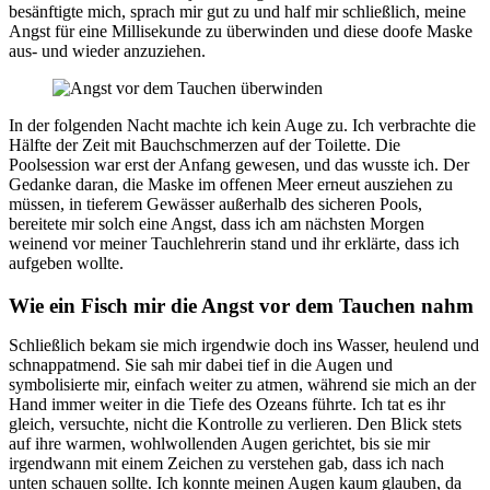
besänftigte mich, sprach mir gut zu und half mir schließlich, meine
Angst für eine Millisekunde zu überwinden und diese doofe Maske
aus- und wieder anzuziehen.
In der folgenden Nacht machte ich kein Auge zu. Ich verbrachte die
Hälfte der Zeit mit Bauchschmerzen auf der Toilette. Die
Poolsession war erst der Anfang gewesen, und das wusste ich. Der
Gedanke daran, die Maske im offenen Meer erneut ausziehen zu
müssen, in tieferem Gewässer außerhalb des sicheren Pools,
bereitete mir solch eine Angst, dass ich am nächsten Morgen
weinend vor meiner Tauchlehrerin stand und ihr erklärte, dass ich
aufgeben wollte.
Wie ein Fisch mir die Angst vor dem Tauchen nahm
Schließlich bekam sie mich irgendwie doch ins Wasser, heulend und
schnappatmend. Sie sah mir dabei tief in die Augen und
symbolisierte mir, einfach weiter zu atmen, während sie mich an der
Hand immer weiter in die Tiefe des Ozeans führte. Ich tat es ihr
gleich, versuchte, nicht die Kontrolle zu verlieren. Den Blick stets
auf ihre warmen, wohlwollenden Augen gerichtet, bis sie mir
irgendwann mit einem Zeichen zu verstehen gab, dass ich nach
unten schauen sollte. Ich konnte meinen Augen kaum glauben, da