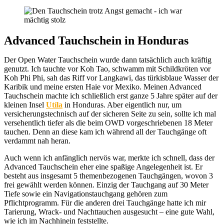
Advanced Tauchschein in Honduras
Der Open Water Tauchschein wurde dann tatsächlich auch kräftig
genutzt. Ich tauchte vor Koh Tao, schwamm mit Schildkröten vor
Koh Phi Phi, sah das Riff vor Langkawi, das türkisblaue Wasser der
Karibik und meine ersten Haie vor Mexiko. Meinen Advanced
Tauchschein machte ich schließlich erst ganze 5 Jahre später auf der
kleinen Insel
Utíla
in Honduras. Aber eigentlich nur, um
versicherungstechnisch auf der sicheren Seite zu sein, sollte ich mal
versehentlich tiefer als die beim OWD vorgeschriebenen 18 Meter
tauchen. Denn an diese kam ich während all der Tauchgänge oft
verdammt nah heran.
Auch wenn ich anfänglich nervös war, merkte ich schnell, dass der
Advanced Tauchschein eher eine spaßige Angelegenheit ist. Er
besteht aus insgesamt 5 themenbezogenen Tauchgängen, wovon 3
frei gewählt werden können. Einzig der Tauchgang auf 30 Meter
Tiefe sowie ein Navigationstauchgang gehören zum
Pflichtprogramm. Für die anderen drei Tauchgänge hatte ich mir
Tarierung, Wrack- und Nachttauchen ausgesucht – eine gute Wahl,
wie ich im Nachhinein feststellte.