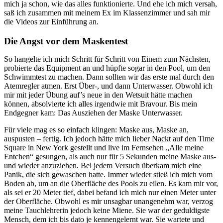
mich ja schon, wie das alles funktionierte. Und ehe ich mich versah,
saß ich zusammen mit meinem Ex im Klassenzimmer und sah mir
die Videos zur Einführung an.
Die Angst vor dem Maskentest
So hangelte ich mich Schritt für Schritt von Einem zum Nächsten,
probierte das Equipment an und hüpfte sogar in den Pool, um den
Schwimmtest zu machen. Dann sollten wir das erste mal durch den
Atemregler atmen. Erst Über-, und dann Unterwasser. Obwohl ich
mir mit jeder Übung auf’s neue in den Wetsuit hätte machen
können, absolvierte ich alles irgendwie mit Bravour. Bis mein
Endgegner kam: Das Ausziehen der Maske Unterwasser.
Für viele mag es so einfach klingen: Maske aus, Maske an,
auspusten – fertig. Ich jedoch hätte mich lieber Nackt auf den Time
Square in New York gestellt und live im Fernsehen „Alle meine
Entchen“ gesungen, als auch nur für 5 Sekunden meine Maske aus-
und wieder anzuziehen. Bei jedem Versuch überkam mich eine
Panik, die sich gewaschen hatte. Immer wieder stieß ich mich vom
Boden ab, um an die Oberfläche des Pools zu eilen. Es kam mir vor,
als sei er 20 Meter tief, dabei befand ich mich nur einen Meter unter
der Oberfläche. Obwohl es mir unsagbar unangenehm war, verzog
meine Tauchlehrerin jedoch keine Miene. Sie war der geduldigste
Mensch, dem ich bis dato je kennengelernt war. Sie wartete und