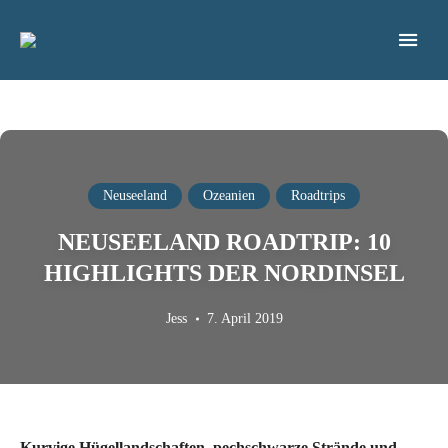
Blog für nachhaltiges & bewusstes Reisen
FREIGEREIST
Neuseeland
Ozeanien
Roadtrips
NEUSEELAND ROADTRIP: 10
HIGHLIGHTS DER NORDINSEL
Jess
7. April 2019
Kurvige Hügellandschaften, pechschwarze Strände und