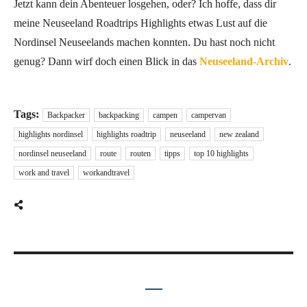
Jetzt kann dein Abenteuer losgehen, oder? Ich hoffe, dass dir
meine Neuseeland Roadtrips Highlights etwas Lust auf die
Nordinsel Neuseelands machen konnten. Du hast noch nicht
genug? Dann wirf doch einen Blick in das
Neuseeland-Archiv
.
Tags:
Backpacker
backpacking
campen
campervan
highlights nordinsel
highlights roadtrip
neuseeland
new zealand
nordinsel neuseeland
route
routen
tipps
top 10 highlights
work and travel
workandtravel