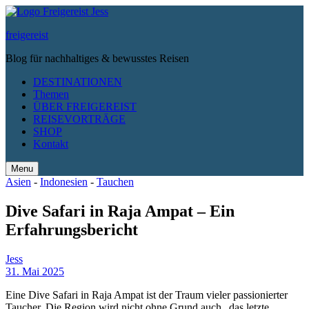
freigereist
Blog für nachhaltiges & bewusstes Reisen
DESTINATIONEN
Themen
ÜBER FREIGEREIST
REISEVORTRÄGE
SHOP
Kontakt
Menu
Search
Asien
-
Indonesien
-
Tauchen
Dive Safari in Raja Ampat – Ein
Erfahrungsbericht
Jess
31. Mai 2025
Eine Dive Safari in Raja Ampat ist der Traum vieler passionierter
Taucher. Die Region wird nicht ohne Grund auch „das letzte