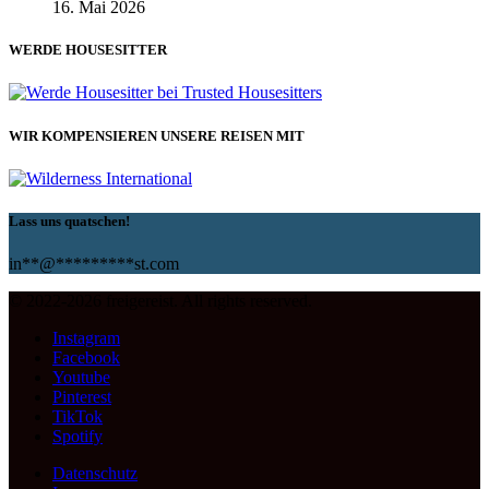
16. Mai 2026
WERDE HOUSESITTER
WIR KOMPENSIEREN UNSERE REISEN MIT
Lass uns quatschen!
in
**
@
*********
st.com
© 2022-2026 freigereist. All rights reserved.
Instagram
Facebook
Youtube
Pinterest
TikTok
Spotify
Datenschutz