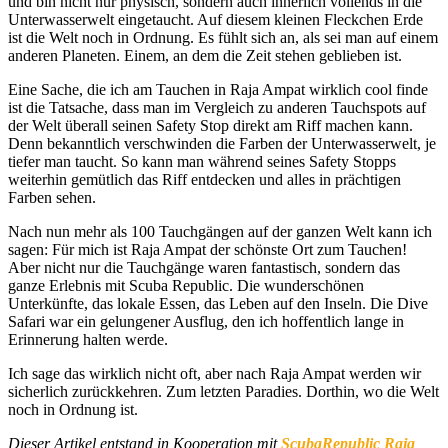
und bin nicht nur physisch, sondern auch innerlich vollends in die
Unterwasserwelt eingetaucht. Auf diesem kleinen Fleckchen Erde
ist die Welt noch in Ordnung. Es fühlt sich an, als sei man auf einem
anderen Planeten. Einem, an dem die Zeit stehen geblieben ist.
Eine Sache, die ich am Tauchen in Raja Ampat wirklich cool finde
ist die Tatsache, dass man im Vergleich zu anderen Tauchspots auf
der Welt überall seinen Safety Stop direkt am Riff machen kann.
Denn bekanntlich verschwinden die Farben der Unterwasserwelt, je
tiefer man taucht. So kann man während seines Safety Stopps
weiterhin gemütlich das Riff entdecken und alles in prächtigen
Farben sehen.
Nach nun mehr als 100 Tauchgängen auf der ganzen Welt kann ich
sagen: Für mich ist Raja Ampat der schönste Ort zum Tauchen!
Aber nicht nur die Tauchgänge waren fantastisch, sondern das
ganze Erlebnis mit Scuba Republic. Die wunderschönen
Unterkünfte, das lokale Essen, das Leben auf den Inseln. Die Dive
Safari war ein gelungener Ausflug, den ich hoffentlich lange in
Erinnerung halten werde.
Ich sage das wirklich nicht oft, aber nach Raja Ampat werden wir
sicherlich zurückkehren. Zum letzten Paradies. Dorthin, wo die Welt
noch in Ordnung ist.
Dieser Artikel entstand in Kooperation mit
ScubaRepublic Raja