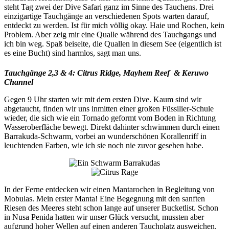
steht Tag zwei der Dive Safari ganz im Sinne des Tauchens. Drei
einzigartige Tauchgänge an verschiedenen Spots warten darauf,
entdeckt zu werden. Ist für mich völlig okay. Haie und Rochen, kein
Problem. Aber zeig mir eine Qualle während des Tauchgangs und
ich bin weg. Spaß beiseite, die Quallen in diesem See (eigentlich ist
es eine Bucht) sind harmlos, sagt man uns.
Tauchgänge 2,3 & 4: Citrus Ridge, Mayhem Reef & Keruwo
Channel
Gegen 9 Uhr starten wir mit dem ersten Dive. Kaum sind wir
abgetaucht, finden wir uns inmitten einer großen Füssilier-Schule
wieder, die sich wie ein Tornado geformt vom Boden in Richtung
Wasseroberfläche bewegt. Direkt dahinter schwimmen durch einen
Barrakuda-Schwarm, vorbei an wunderschönen Korallenriff in
leuchtenden Farben, wie ich sie noch nie zuvor gesehen habe.
In der Ferne entdecken wir einen Mantarochen in Begleitung von
Mobulas. Mein erster Manta! Eine Begegnung mit den sanften
Riesen des Meeres steht schon lange auf unserer Bucketlist. Schon
in Nusa Penida hatten wir unser Glück versucht, mussten aber
aufgrund hoher Wellen auf einen anderen Tauchplatz ausweichen,