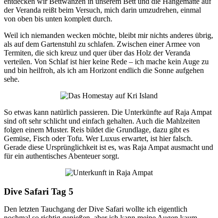
entdecken wir Bettwanzen in unserem Bett und die Hängematte auf
der Veranda reißt beim Versuch, mich darin umzudrehen, einmal
von oben bis unten komplett durch.
Weil ich niemanden wecken möchte, bleibt mir nichts anderes übrig,
als auf dem Gartenstuhl zu schlafen. Zwischen einer Armee von
Termiten, die sich kreuz und quer über das Holz der Veranda
verteilen. Von Schlaf ist hier keine Rede – ich mache kein Auge zu
und bin heilfroh, als ich am Horizont endlich die Sonne aufgehen
sehe.
So etwas kann natürlich passieren. Die Unterkünfte auf Raja Ampat
sind oft sehr schlicht und einfach gehalten. Auch die Mahlzeiten
folgen einem Muster. Reis bildet die Grundlage, dazu gibt es
Gemüse, Fisch oder Tofu. Wer Luxus erwartet, ist hier falsch.
Gerade diese Ursprünglichkeit ist es, was Raja Ampat ausmacht und
für ein authentisches Abenteuer sorgt.
Dive Safari Tag 5
Den letzten Tauchgang der Dive Safari wollte ich eigentlich
nochmal so richtig genießen, aber ich kann meine Augen kaum