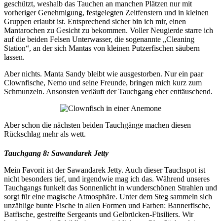
geschützt, weshalb das Tauchen an manchen Plätzen nur mit
vorheriger Genehmigung, festgelegten Zeitfenstern und in kleinen
Gruppen erlaubt ist. Entsprechend sicher bin ich mir, einen
Mantarochen zu Gesicht zu bekommen. Voller Neugierde starre ich
auf die beiden Felsen Unterwasser, die sogenannte „Cleaning
Station“, an der sich Mantas von kleinen Putzerfischen säubern
lassen.
Aber nichts. Manta Sandy bleibt wie ausgestorben. Nur ein paar
Clownfische, Nemo und seine Freunde, bringen mich kurz zum
Schmunzeln. Ansonsten verläuft der Tauchgang eher enttäuschend.
Aber schon die nächsten beiden Tauchgänge machen diesen
Rückschlag mehr als wett.
Tauchgang 8: Sawandarek Jetty
Mein Favorit ist der Sawandarek Jetty. Auch dieser Tauchspot ist
nicht besonders tief, und irgendwie mag ich das. Während unseres
Tauchgangs funkelt das Sonnenlicht in wunderschönen Strahlen und
sorgt für eine magische Atmosphäre. Unter dem Steg sammeln sich
unzählige bunte Fische in allen Formen und Farben: Bannerfische,
Batfische, gestreifte Sergeants und Gelbrücken-Füsiliers. Wir