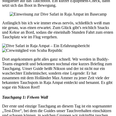
Mitglieder auf das Tauchboot. Ein kurzer Equipment-Check, dann
setzt sich das Boot in Bewegung.
Anfänglich bin ich wie immer etwas nervös, schließlich weiß man
nie genau, was einen erwartet. Zum Glück gibt’s reichlich Snacks
und Kekse an Bord, sodass die eineinhalb Stunden Fahrt zum ersten
Tauchplatz wie im Flug vergehen.
Dort angekommen geht alles ganz schnell. Wir werden in Buddy-
Teams eingeteilt und bekommen nochmal eine kurzes Briefing zum
Tauchgang. Unser Guide heißt Nikson und der ist nicht nur ein
waschechter Einheimischer, sondern eine Legende: Er hat
zusammen mit dem Holländer Max Ammer zu jener Zeit viele der
bekannten Tauchspots in Raja Ampat entdeckt und benannt. Es gibt
sogar ein Nikson Reef!
Tauchgang 1: Friwen Wall
Der erste und einzige Tauchgang an diesem Tag ist ein sogenannter
„Test-Dive“, bei dem die Guides unser Tauchverhalten einschätzen
und schauen können, in welchen Gruppen wir zukünftig tauchen