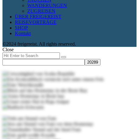
WANDERUNGEN
ZUGREISEN
ÜBER FREIGEREIST
REISEVORTRÄGE
SHOP
Kontakt
©2024 freigereist. All rights reserved.
Close
Search
Search
for: