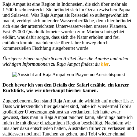
Raja Ampat ist eine Region in Indonesien, die sich über mehr als
1.500 Inseln erstreckt. Sie befindet sich im Ozean zwischen Papua
und Sulawesi. Was Raja Ampat als Reiseziel so außergewöhnlich
macht, verbirgt sich unter der Wasseroberfläche, denn hier befindet
sich eine der artenreichsten Unterwasserwelten unseres Planeten.
Fast 35.000 Quadratkilometer wurden zum Marineschutzgebiet
erklärt, was dafür sorgte, dass sich die Natur erholen und frei
entfalten konnte, nachdem sie über Jahre hinweg durch
kommerziellen Fischfang ausgebeutet wurde.
Übrigens: Einen ausführlichen Artikel über die Anreise und allen
wichtigen Informationen zu Raja Ampat findest du
hier
.
Doch bevor ich von den Details der Safari erzähle, ein kurzer
Rückblick, wie wir überhaupt hierher kamen.
Zugegebenermaßen stand Raja Ampat nie wirklich auf meiner Liste.
Dass wir letztendlich hier gelandet sind, habe ich wiedermal Tobi’s
großartiger Überzeugungskunst zu verdanken. Ich hatte zwar
gewusst, dass man in Raja Ampat tauchen kann, allerdings hatte ich
mich nie mit dieser einzigartigen Region beschäftigt. Nachdem wir
uns aber dazu entschieden hatten, Australien früher zu verlassen und
stattdessen nochmal Tauchen zu gehen, und Tobi wieder einmal