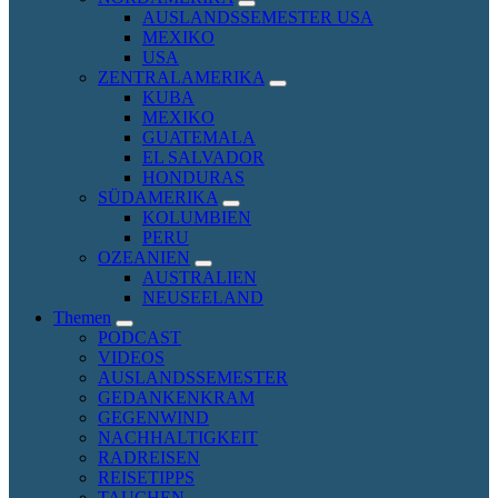
expand
AUSLANDSSEMESTER USA
child
MEXIKO
menu
USA
ZENTRALAMERIKA
expand
KUBA
child
MEXIKO
menu
GUATEMALA
EL SALVADOR
HONDURAS
SÜDAMERIKA
expand
KOLUMBIEN
child
PERU
menu
OZEANIEN
expand
AUSTRALIEN
child
NEUSEELAND
menu
Themen
expand
PODCAST
child
VIDEOS
menu
AUSLANDSSEMESTER
GEDANKENKRAM
GEGENWIND
NACHHALTIGKEIT
RADREISEN
REISETIPPS
TAUCHEN