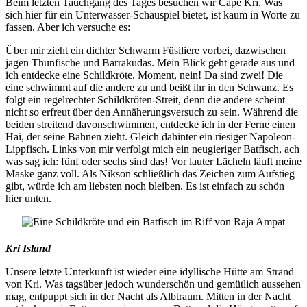
Beim letzten Tauchgang des Tages besuchen wir Cape Kri. Was
sich hier für ein Unterwasser-Schauspiel bietet, ist kaum in Worte zu
fassen. Aber ich versuche es:
Über mir zieht ein dichter Schwarm Füsiliere vorbei, dazwischen
jagen Thunfische und Barrakudas. Mein Blick geht gerade aus und
ich entdecke eine Schildkröte. Moment, nein! Da sind zwei! Die
eine schwimmt auf die andere zu und beißt ihr in den Schwanz. Es
folgt ein regelrechter Schildkröten-Streit, denn die andere scheint
nicht so erfreut über den Annäherungsversuch zu sein. Während die
beiden streitend davonschwimmen, entdecke ich in der Ferne einen
Hai, der seine Bahnen zieht. Gleich dahinter ein riesiger Napoleon-
Lippfisch. Links von mir verfolgt mich ein neugieriger Batfisch, ach
was sag ich: fünf oder sechs sind das! Vor lauter Lächeln läuft meine
Maske ganz voll. Als Nikson schließlich das Zeichen zum Aufstieg
gibt, würde ich am liebsten noch bleiben. Es ist einfach zu schön
hier unten.
Kri Island
Unsere letzte Unterkunft ist wieder eine idyllische Hütte am Strand
von Kri. Was tagsüber jedoch wunderschön und gemütlich aussehen
mag, entpuppt sich in der Nacht als Albtraum. Mitten in der Nacht