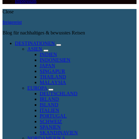
Impressum
Close
freigereist
Blog für nachhaltiges & bewusstes Reisen
DESTINATIONEN
expand
ASIEN
child
expand
INDIEN
menu
child
INDONESIEN
menu
JAPAN
SINGAPUR
THAILAND
MALAYSIA
EUROPA
expand
DEUTSCHLAND
child
IRLAND
menu
ISLAND
ITALIEN
PORTUGAL
SCHWEIZ
SPANIEN
SKANDINAVIEN
NORDAMERIKA