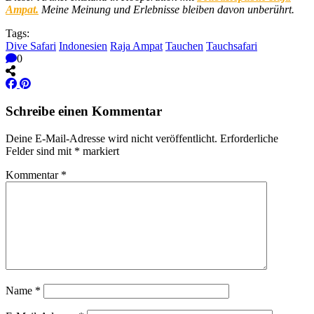
Ampat.
Meine Meinung und Erlebnisse bleiben davon unberührt.
Tags:
Dive Safari
Indonesien
Raja Ampat
Tauchen
Tauchsafari
0
Schreibe einen Kommentar
Deine E-Mail-Adresse wird nicht veröffentlicht.
Erforderliche
Felder sind mit
*
markiert
Kommentar
*
Name
*