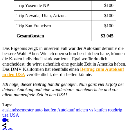
Trip Yosemite NP
$100
Trip Nevada, Utah, Arizona
$100
Trip San Francisco
$100
Gesamtkosten
$3.045
Das Ergebnis zeigt: in unserem Fall war der Autokauf definitiv die
bessere Wahl. Aber: Wie ich oben schon beschrieben habe, können
die Kosten individuell stark variieren. Egal wofür du dich
entscheidest: du wirst sicherlich eine geniale Zeit in Amerika haben.
Das DMV Kalifornien hat ebenfalls einen
Beitrag zum Autokauf
in den USA
veröffentlicht, der dir helfen könnte.
Ich hoffe, dieser Beitrag hat dir geholfen. Nun ganz viel Erfolg bei
deinem Autokauf und eine wunderbare, abenteuerliche und vor
allem pannenfreie Zeit in den USA!
Tags:
auslandssemester
auto kaufen
Autokauf
mieten vs kaufen
roadtrip
usa
USA
0