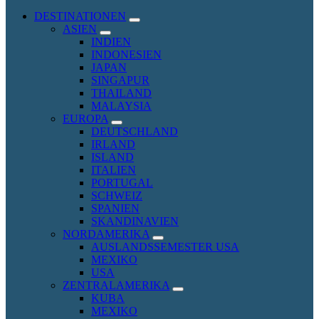
DESTINATIONEN
expand
ASIEN
child
expand
INDIEN
menu
child
INDONESIEN
menu
JAPAN
SINGAPUR
THAILAND
MALAYSIA
EUROPA
expand
DEUTSCHLAND
child
IRLAND
menu
ISLAND
ITALIEN
PORTUGAL
SCHWEIZ
SPANIEN
SKANDINAVIEN
NORDAMERIKA
expand
AUSLANDSSEMESTER USA
child
MEXIKO
menu
USA
ZENTRALAMERIKA
expand
KUBA
child
MEXIKO
menu