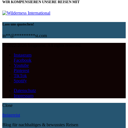
WIR KOMPENSIEREN UNSERE REISEN MIT
Lass uns quatschen!
in
**
@
*********
st.com
© 2022-2026 freigereist. All rights reserved.
Instagram
Facebook
Youtube
Pinterest
TikTok
Spotify
Datenschutz
Impressum
Close
freigereist
Blog für nachhaltiges & bewusstes Reisen