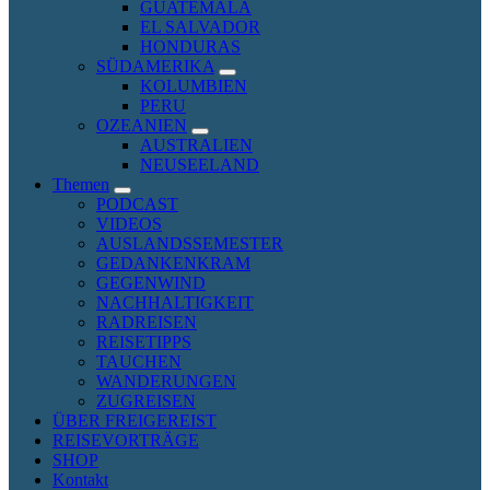
GUATEMALA
EL SALVADOR
HONDURAS
SÜDAMERIKA
expand
KOLUMBIEN
child
PERU
menu
OZEANIEN
expand
AUSTRALIEN
child
NEUSEELAND
menu
Themen
expand
PODCAST
child
VIDEOS
menu
AUSLANDSSEMESTER
GEDANKENKRAM
GEGENWIND
NACHHALTIGKEIT
RADREISEN
REISETIPPS
TAUCHEN
WANDERUNGEN
ZUGREISEN
ÜBER FREIGEREIST
REISEVORTRÄGE
SHOP
Kontakt