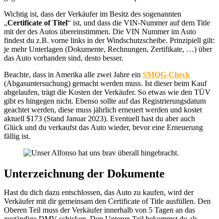
Wichtig ist, dass der Verkäufer im Besitz des sogenannten
„
Certificate of Titel
“ ist, und dass die VIN-Nummer auf dem Title
mit der des Autos übereinstimmen. Die VIN Nummer im Auto
findest du z.B. vorne links in der Windschutzscheibe. Prinzipiell gilt:
je mehr Unterlagen (Dokumente, Rechnungen, Zertifikate, …) über
das Auto vorhanden sind, desto besser.
Beachte, dass in Amerika alle zwei Jahre ein
SMOG-Check
(Abgasuntersuchung) gemacht werden muss. Ist dieser beim Kauf
abgelaufen, trägt die Kosten der Verkäufer. So etwas wie den TÜV
gibt es hingegen nicht. Ebenso sollte auf das Registrierungsdatum
geachtet werden, diese muss jährlich erneuert werden und kostet
aktuell $173 (Stand Januar 2023). Eventuell hast du aber auch
Glück und du verkaufst das Auto wieder, bevor eine Erneuerung
fällig ist.
Unterzeichnung der Dokumente
Hast du dich dazu entschlossen, das Auto zu kaufen, wird der
Verkäufer mit dir gemeinsam den Certificate of Title ausfüllen. Den
Oberen Teil muss der Verkäufer innerhalb von 5 Tagen an das
zuständige DMV schicken. Den Unteren Teil bekommst du als