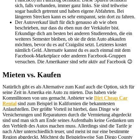
sich, falls vorhanden, immer ganz links. Sie sind teilweise
sogar baulich getrennt und haben eigene Abfahrten. Bei
längeren Strecken kann es sehr entspannt, sein dort zu fahren.
Der Autoverkauf läuft für dich genauso ab wie oben
beschrieben, nur dass du eben nun der Verkäufer bist.
Erkundige dich am besten bei anderen Studierenden, die ein
weiteres Semester bleiben, ob sie dir dein Auto abkaufen
möchten, bevor du es auf Craigslist setzt. Letzteres kostet
nämlich Geld. Alternativ kannst du es auch einmal mit dem
Facebook-Marketplace oder anderen Facebook-Gruppen
versuchen. Die Amerikaner sind sehr aktiv auf Facebook 😉
Mieten vs. Kaufen
Natürlich gibt es als Alternative zum Kauf auch die Option, sich für
seine Zeit in Amerika ein Auto zu mieten. Das haben viele
Kommilitonen von uns gemacht. Anbieter wie
Dirt Cheap Car
Rental
sind zum Beispiel in Kalifornien die bekanntesten
Anlaufstellen. Der größte Vorteil ist hierbei, dass Dinge wie
Versicherungen und Reparaturen durch die Vermietung abgedeckt
sind und man sich am Ende seines Aufenthalts keine Gedanken um
den Verbleib des Autos machen muss. Allerdings sind die Tarife je
nach Alter unterschiedlich teuer, und meist ist nur eine bestimmte
Region abgedeckt. Möchtest du Beispielsweise San Diego County