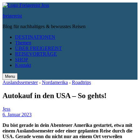
freigereist
Blog für nachhaltiges & bewusstes Reisen
DESTINATIONEN
Themen
ÜBER FREIGEREIST
REISEVORTRÄGE
SHOP
Kontakt
Menu
Search
Auslandssemester
-
Nordamerika
-
Roadtrips
Autokauf in den USA – So gehts!
Jess
6. Januar 2023
Du bist gerade in dein Abenteuer Amerika gestartet, etwa mit
einem Auslandssemester oder einer geplanten Reise durch die
USA. Gerade wenn du nicht nur an einem Ort verweilen