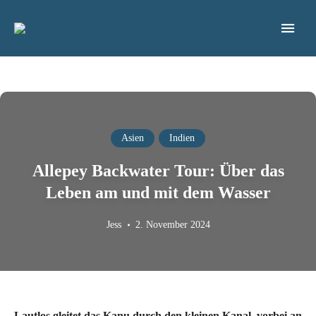
Blog für nachhaltiges & bewusstes Reisen
FREIGEREIST
Asien
Indien
Allepey Backwater Tour: Über das
Leben am und mit dem Wasser
Jess
2. November 2024
Lautlos gleitet das Kanu durch den kleinen Kanal, vorbei an