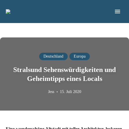
Blog für nachhaltiges & bewusstes Reisen
FREIGEREIST
Deutschland
Europa
Stralsund Sehenswürdigkeiten und
Geheimtipps eines Locals
Jess
15. Juli 2020
Eine wunderschöne Altstadt mit toller Architektur, leckeren